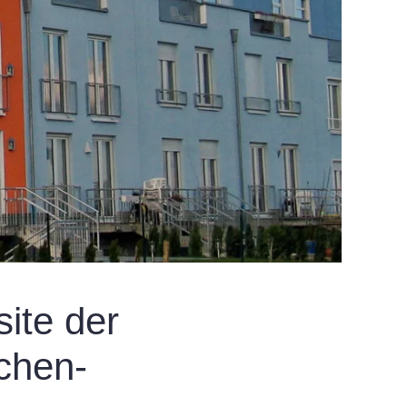
ite der
chen­