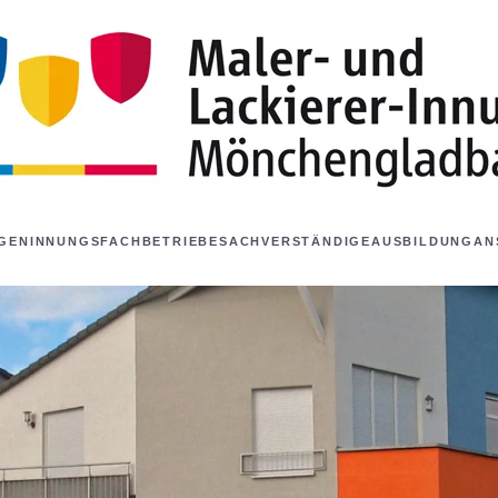
NGEN
INNUNGSFACHBETRIEBE
SACHVERSTÄNDIGE
AUSBILDUNG
AN